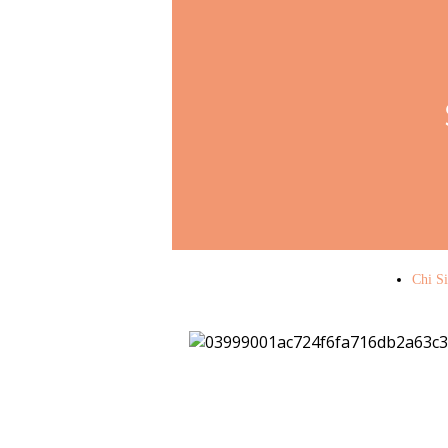
Chi S