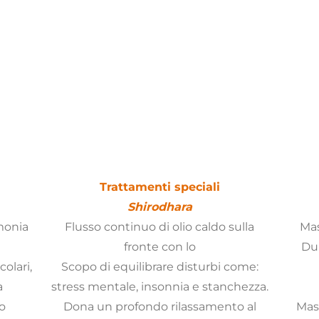
Trattamenti speciali
Shirodhara
rmonia
Flusso continuo di olio caldo sulla
Mas
fronte con lo
Dur
olari,
Scopo di equilibrare disturbi come:
a
stress mentale, insonnia e stanchezza.
o
Dona un profondo rilassamento al
Mas